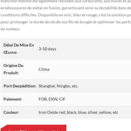
manchon flexible est également résistant aux carburants, aux huiles et a
éclaboussures de métal en fusion, garantissant ainsi sa durabilité dans d
conditions difficiles. Disponible en noir, bleu et rouge, c'est la solution p
pour prolonger la durée de vie de vos fils de bougie et optimiser les per
du moteur.
Délai De Mise En
3-10 days
Œuvre:
Origine Du
China
Produit:
Port Dexpédition:
Shanghai, Ningbo, etc.
Paiement:
FOB, EXW, CIF
Couleur:
Iron Oxide red, black, blue, silver, yellow, etc