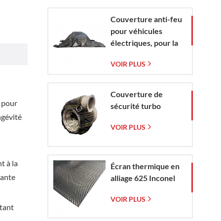
tissée
Couverture anti-feu
pour véhicules
électriques, pour la
protection contre
VOIR PLUS
les incendies de
véhicules
électriques et de
Couverture de
voitures en situation
u pour
sécurité turbo
d'urgence
ngévité
VOIR PLUS
t à la
Écran thermique en
iante
alliage 625 Inconel
VOIR PLUS
ntant