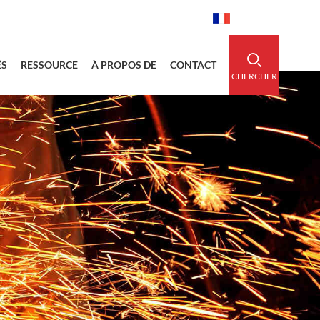
idedsleeve.com
0086-15856303740
Français
ÉS
RESSOURCE
À PROPOS DE
CONTACT
CHERCHER