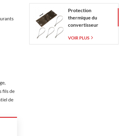
Protection
thermique du
burants
convertisseur
catalytique pour
VOIR PLUS
Corvette C7 (2014-
2019)
ge,
 fils de
tiel de