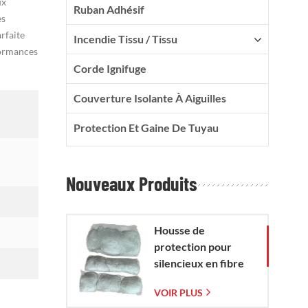
ux
Ruban Adhésif
es
arfaite
Incendie Tissu / Tissu
formances
Corde Ignifuge
Couverture Isolante À Aiguilles
Protection Et Gaine De Tuyau
Nouveaux Produits
Housse de
protection pour
silencieux en fibre
de verre avec sac en
VOIR PLUS
maille de verre