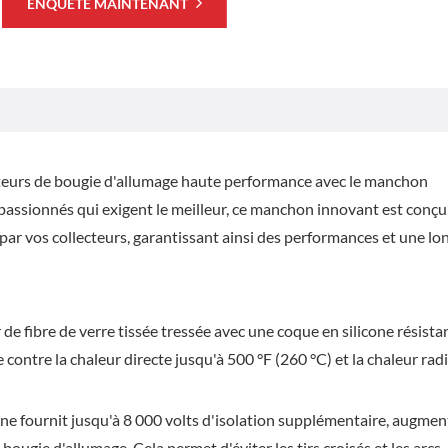
ENQUÊTE MAINTENANT
ecteurs de bougie d'allumage haute performance avec le manchon
 passionnés qui exigent le meilleur, ce manchon innovant est conç
 par vos collecteurs, garantissant ainsi des performances et une lo
 de fibre de verre tissée tressée avec une coque en silicone résistan
contre la chaleur directe jusqu'à 500 °F (260 °C) et la chaleur rad
one fournit jusqu'à 8 000 volts d'isolation supplémentaire, augme
 bougie d'allumage. Cela permet d'éviter les tirs croisés et les arcs