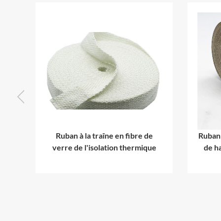
en
Ruban à la traîne en fibre de
Ruban 
m
verre de l'isolation thermique
de h