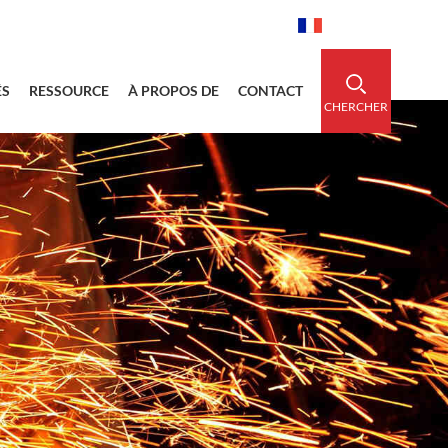
idedsleeve.com
0086-15856303740
Français
ÉS
RESSOURCE
À PROPOS DE
CONTACT
CHERCHER