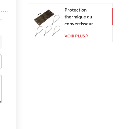
Protection
thermique du
e
convertisseur
catalytique pour
VOIR PLUS
Corvette C7 (2014-
2019)