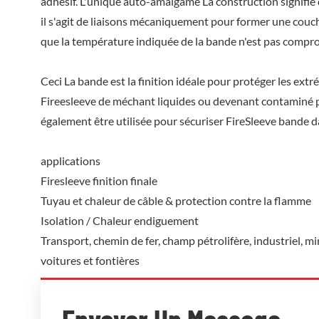
adhésif. L'unique auto-amalgame La construction signifie qu
il s'agit de liaisons mécaniquement pour former une couc
que la température indiquée de la bande n'est pas compro
Ceci La bande est la finition idéale pour protéger les extré
Fireesleeve de méchant liquides ou devenant contaminé pa
également être utilisée pour sécuriser FireSleeve bande da
applications
Firesleeve finition finale
Tuyau et chaleur de câble & protection contre la flamme
Isolation / Chaleur endiguement
Transport, chemin de fer, champ pétrolifère, industriel, min
voitures et fontières