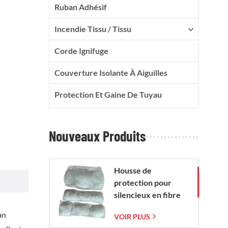
Ruban Adhésif
Incendie Tissu / Tissu
Corde Ignifuge
Couverture Isolante À Aiguilles
Protection Et Gaine De Tuyau
Nouveaux Produits
Housse de
protection pour
silencieux en fibre
de verre avec sac en
an
VOIR PLUS
maille de verre