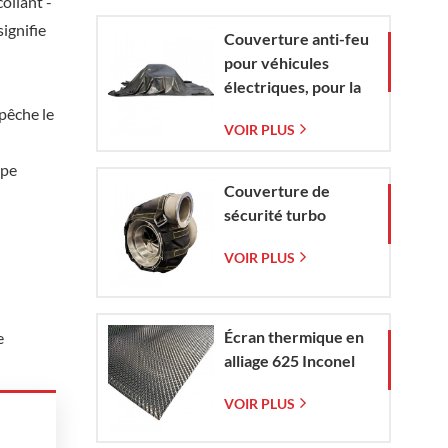
ollant -
tissée
ignifie
Couverture anti-feu
pour véhicules
électriques, pour la
protection contre
mpêche le
VOIR PLUS
les incendies de
véhicules
ppe
électriques et de
Couverture de
voitures en situation
sécurité turbo
d'urgence
VOIR PLUS
Écran thermique en
e
alliage 625 Inconel
VOIR PLUS