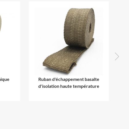
mique
Ruban d'échappement basalte
R
d'isolation haute température
de