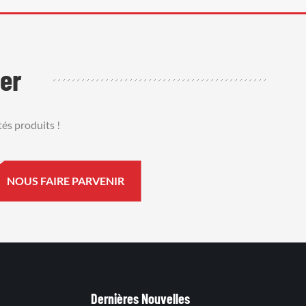
er
és produits !
Dernières Nouvelles