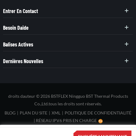
Entrer En Contact
Besoin Daide
Balises Actives
Dernières Nouvelles
droits dauteur © 2026 BSTFLEX Ningguo BST Thermal Products
Co.,Ltd.tous les droits sont réservés.
BLOG
|
PLAN DU SITE
|
XML
|
POLITIQUE DE CONFIDENTIALITÉ
|
RÉSEAU IPV6 PRIS EN CHARGE