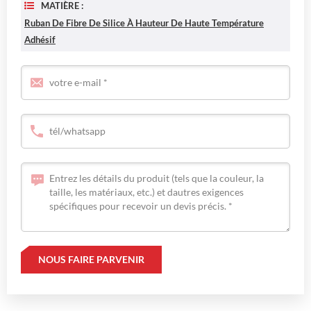
MATIÈRE :
Ruban De Fibre De Silice À Hauteur De Haute Température
Adhésif