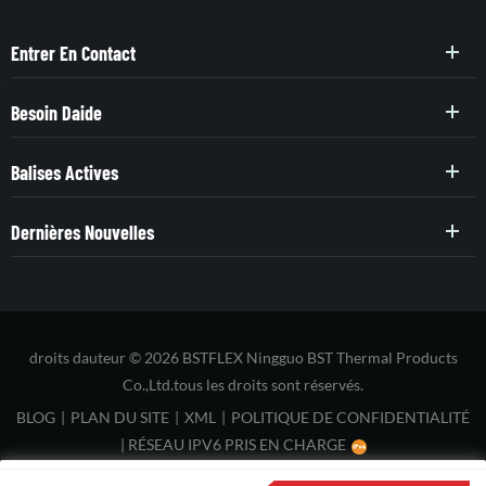
Entrer En Contact
Besoin Daide
Balises Actives
Dernières Nouvelles
droits dauteur © 2026 BSTFLEX Ningguo BST Thermal Products
Co.,Ltd.tous les droits sont réservés.
BLOG
|
PLAN DU SITE
|
XML
|
POLITIQUE DE CONFIDENTIALITÉ
|
RÉSEAU IPV6 PRIS EN CHARGE