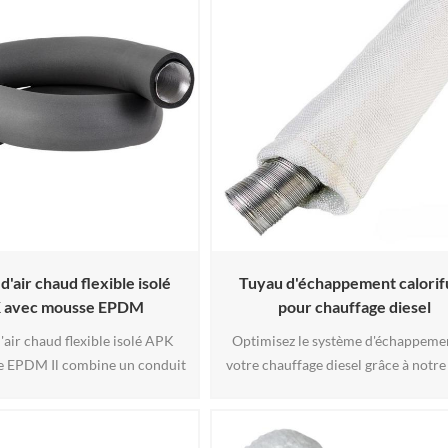
es deux recouvert avec durable
d'une âme en fibre de verre tricoté
caoutchouc- ce ruban adhésif
enduit de silicone ignifuge, il résist
excellent résistance à fondu
chaleur, à l'abrasion et aux fluid
usser, direct flamme, et 3
Impression de logo personnalisabl
d'air chaud flexible isolé
Tuyau d'échappement calorif
 avec mousse EPDM
pour chauffage diesel
'air chaud flexible isolé APK
Optimisez le système d'échappeme
e EPDM Il combine un conduit
votre chauffage diesel grâce à notre
aud interne en APK avec une
calorifuge haute température cous
isolation externe en mousse
mesure. Fabriqué en tissu thermorés
arantissant une rétention
non siliconé, cette solution écono