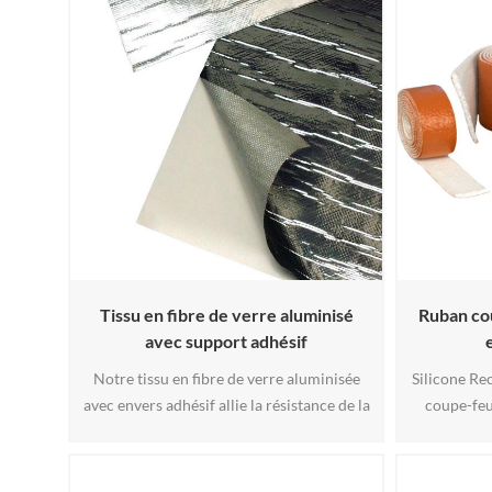
Tissu en fibre de verre aluminisé
Ruban co
avec support adhésif
Notre tissu en fibre de verre aluminisée
Silicone Re
avec envers adhésif allie la résistance de la
coupe-feu
fibre de verre aux propriétés
haut- tem
thermoréfléchissantes de l'aluminium.
pratique ru
Polyvalent, ce matériau offre une
dans deux d