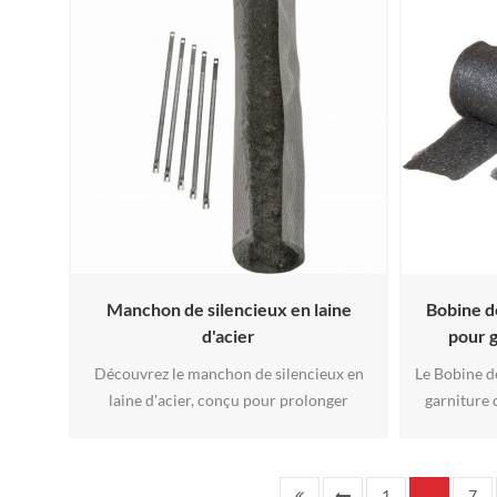
d'échappement optimise les performances
thermique 
des silencieux des systèmes automobiles et
except
motos. Sa composition minérale dense et
environnem
incombustible assure une durabilité
températur
accrue fac3
Manchon de silencieux en laine
Bobine de
d'acier
pour g
Découvrez le manchon de silencieux en
Le Bobine d
laine d'acier, conçu pour prolonger
garniture 
considérablement la durée de vie de la
haute p
garniture. Fabriqué en double couche de
d'échappe
toile métallique tissée en acier inoxydable
extrême à l
1
7
...