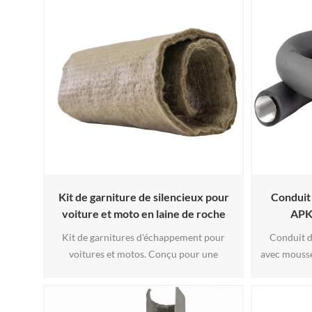
excellente isolation thermique et une
de verre, l
excellente résistance aux flammes, ce qui
silicone 
le rend idéal pour les environnements à
fournit 
forte chaleur. Grâce à son envers adhésif3
éclabo
Kit de garniture de silencieux pour
Conduit 
voiture et moto en laine de roche
APK
basaltique
Kit de garnitures d'échappement pour
Conduit d
voitures et motos. Conçu pour une
avec mouss
réduction du bruit et une résistance à la
d'air ch
chaleur supérieures (jusqu'à 1 100 °C),
couche d'
notre matériau de garniture
EPDM, g