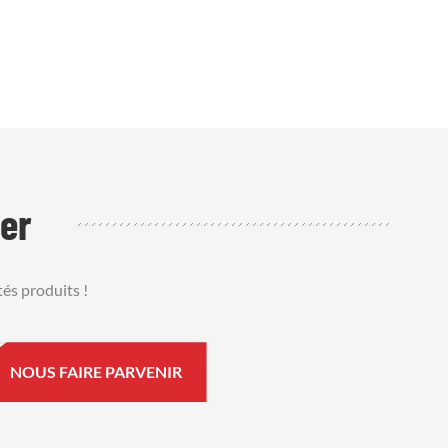
e
nt aux
r
res du
er
és produits !