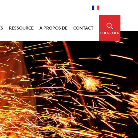
idedsleeve.com
0086-15856303740
Français
ÉS
RESSOURCE
À PROPOS DE
CONTACT
CHERCHER