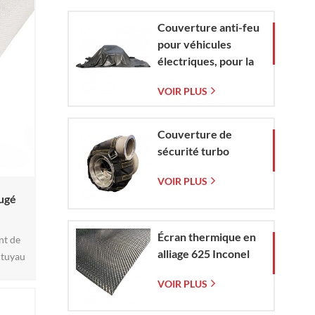
tissée
e et
Couverture anti-feu
e à la
pour véhicules
es.
électriques, pour la
e po3
protection contre
VOIR PLUS
les incendies de
véhicules
électriques et de
Couverture de
voitures en situation
sécurité turbo
d'urgence
VOIR PLUS
ugé
Écran thermique en
nt de
alliage 625 Inconel
 tuyau
u sur
VOIR PLUS
istant
mique