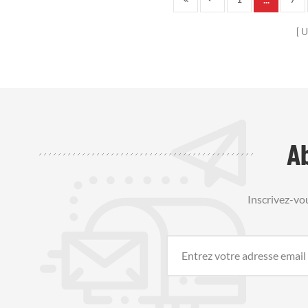
304 et de laine d'acier inoxydable haute
°F) à une d
température, il résiste aux chaleurs
prévenir l'é
U
extrêmes jusqu'à 1300 °C et à l'oxydation,
réduire le 
protégeant ainsi la garniture de3
v
A
Inscrivez-vo