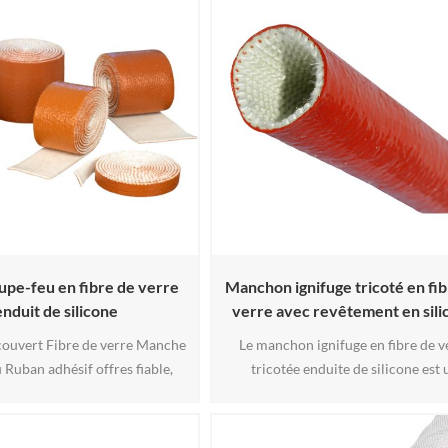
upe-feu en fibre de verre
Manchon ignifuge tricoté en fi
enduit de silicone
verre avec revêtement en sili
couvert Fibre de verre Manche
Le manchon ignifuge en fibre de v
 Ruban adhésif offres fiable,
tricotée enduite de silicone est 
pérature protection dans un
manchon de protection flexible 
ban adhésif format. Disponible
résistant aux hautes températures,
essins— tissé et tricoter fibre
pour les tuyaux, câbles et fils. Co