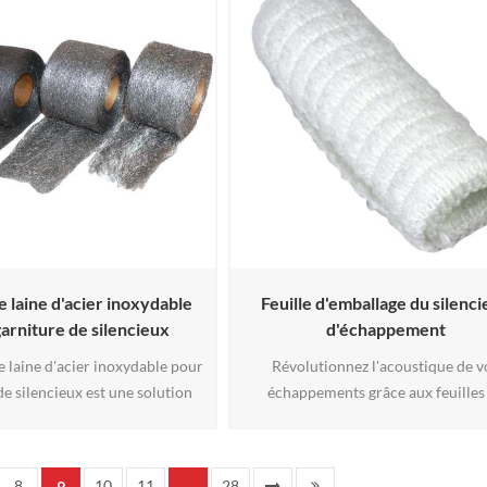
et une efficacité énergétique
offre une protection thermique supé
ionnelles. Conçu pour les
pour les tuyaux de petit diamètre da
ents exigeants, il résiste aux
espaces restreints. Choisissez entr
es élevées tout en minimisant
conception tubulaire à3
les pertes de3
 laine d'acier inoxydable
Feuille d'emballage du silenc
arniture de silencieux
d'échappement
e laine d'acier inoxydable pour
Révolutionnez l'acoustique de v
de silencieux est une solution
échappements grâce aux feuilles
erformance pour systèmes
calfeutrage hautes performances 
ment, alliant une résistance
silencieux de moto. Fabriquées en f
a chaleur (jusqu'à 850 °C/1 550
verre texturé, ces feuilles utilisen
8
10
11
28
9
...