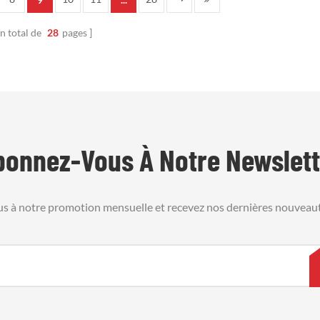
urabilité inégalée. Conçue pour
coutures thermoréactives qui s
clatement de la fibre de verre et
dissolvent à l'installation, permetta
n total de
28
pages
bruit, elle prolonge la durée de
fibres de se dilater et de rempli
ie du silencieux de3
parfaitement les chambres irréguliè
silencie3
bonnez-Vous À Notre Newslett
us à notre promotion mensuelle et recevez nos dernières nouveaut