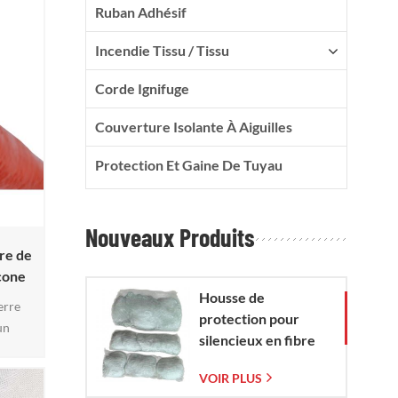
Ruban Adhésif
Incendie Tissu / Tissu
Corde Ignifuge
Couverture Isolante À Aiguilles
Protection Et Gaine De Tuyau
Nouveaux Produits
bre de
cone
Housse de
erre
protection pour
un
silencieux en fibre
et
de verre avec sac en
 conçu
VOIR PLUS
maille de verre
mposé