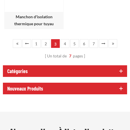
Manchon d'isolation
thermique pour tuyau
d'échappement de chauffage
de stationnement
1
2
4
5
6
7
3
Un total de
7
pages
Catégories
Nouveaux Produits