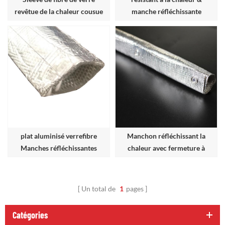
revêtue de la chaleur cousue
manche réfléchissante
de chaleur
thermique radiante avec
velcro
plat aluminisé verrefibre
Manchon réfléchissant la
Manches réfléchissantes
chaleur avec fermeture à
thermiques
pression
Un total de
1
pages
Catégories