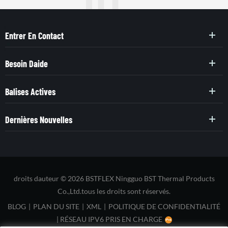
Entrer En Contact
Besoin Daide
Balises Actives
Dernières Nouvelles
droits dauteur © 2026 BSTFLEX Ningguo BST Thermal Products
Co.,Ltd.tous les droits sont réservés.
BLOG
|
PLAN DU SITE
|
XML
|
POLITIQUE DE CONFIDENTIALITÉ
|
RÉSEAU IPV6 PRIS EN CHARGE