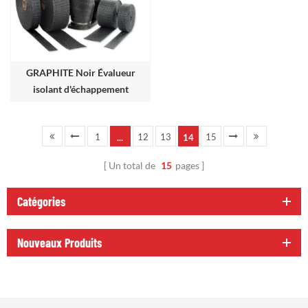
GRAPHITE Noir Évalueur
isolant d'échappement
1
12
13
15
...
14
Un total de
15
pages
Catégories
Nouveaux Produits