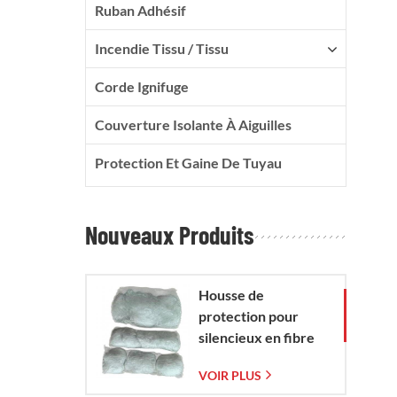
Ruban Adhésif
Incendie Tissu / Tissu
Corde Ignifuge
Couverture Isolante À Aiguilles
Protection Et Gaine De Tuyau
Nouveaux Produits
Housse de
protection pour
silencieux en fibre
de verre avec sac en
VOIR PLUS
maille de verre