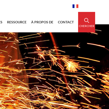
idedsleeve.com
0086-15856303740
Français
ÉS
RESSOURCE
À PROPOS DE
CONTACT
CHERCHER