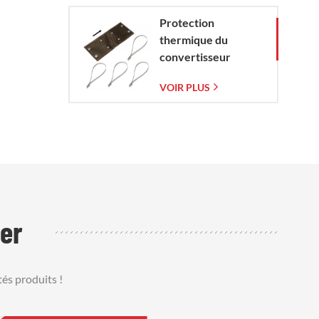
Protection
thermique du
convertisseur
catalytique pour
VOIR PLUS
Corvette C7 (2014-
2019)
er
és produits !