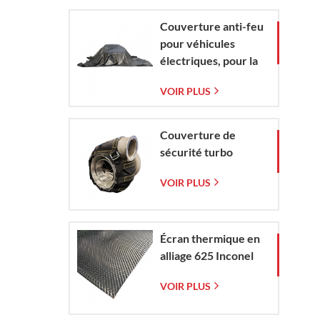
tissée
Couverture anti-feu
pour véhicules
électriques, pour la
protection contre
VOIR PLUS
les incendies de
véhicules
électriques et de
Couverture de
voitures en situation
sécurité turbo
d'urgence
VOIR PLUS
Écran thermique en
alliage 625 Inconel
VOIR PLUS