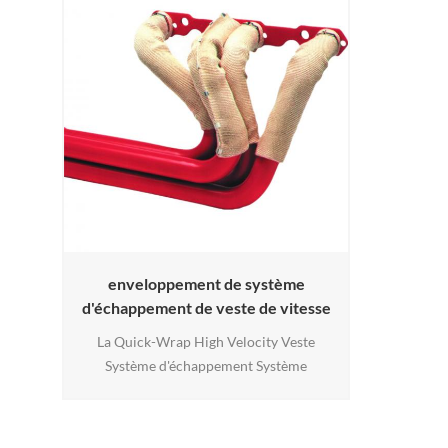
enveloppement de système
d'échappement de veste de vitesse
élevée
La Quick-Wrap High Velocity Veste
Système d'échappement Système
d'échappement est un moyen innovant
d'isoler et de bloquer le rayonnement
Heat. Les vestes couvrent les tubes