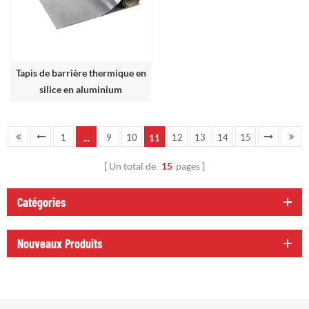
Tapis de barrière thermique en
silice en aluminium
1
9
10
12
13
14
15
...
11
Un total de
15
pages
Catégories
Nouveaux Produits