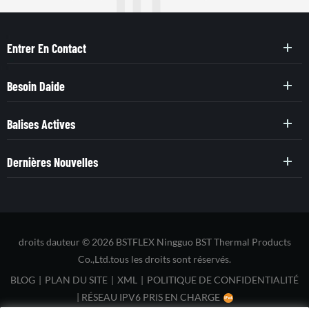
Entrer En Contact
Besoin Daide
Balises Actives
Dernières Nouvelles
droits dauteur © 2026 BSTFLEX Ningguo BST Thermal Products
Co.,Ltd.tous les droits sont réservés.
BLOG
|
PLAN DU SITE
|
XML
|
POLITIQUE DE CONFIDENTIALITÉ
|
RÉSEAU IPV6 PRIS EN CHARGE