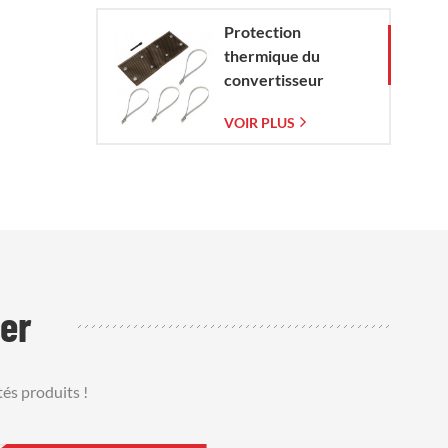
Protection
thermique du
convertisseur
catalytique pour
VOIR PLUS
Corvette C7 (2014-
2019)
er
és produits !