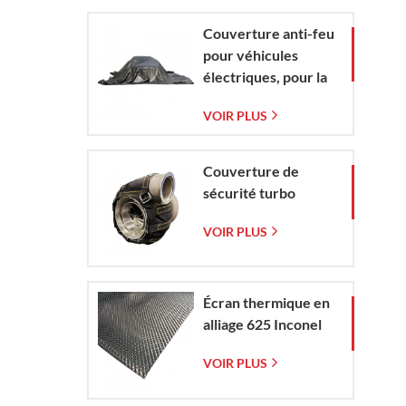
tissée
Couverture anti-feu
pour véhicules
électriques, pour la
protection contre
VOIR PLUS
les incendies de
véhicules
électriques et de
Couverture de
voitures en situation
sécurité turbo
d'urgence
VOIR PLUS
Écran thermique en
alliage 625 Inconel
VOIR PLUS