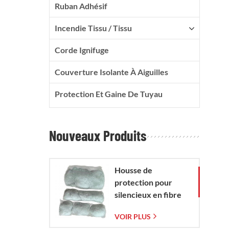
Ruban Adhésif
Incendie Tissu / Tissu
Corde Ignifuge
Couverture Isolante À Aiguilles
Protection Et Gaine De Tuyau
Nouveaux Produits
Housse de
protection pour
silencieux en fibre
de verre avec sac en
VOIR PLUS
maille de verre