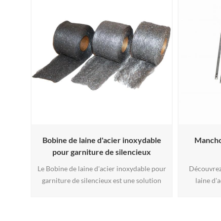
Bobine de laine d'acier inoxydable
Manchon
pour garniture de silencieux
Le Bobine de laine d'acier inoxydable pour
Découvrez
garniture de silencieux est une solution
laine d'
haute performance pour systèmes
considéra
d'échappement, alliant une résistance
garniture.
extrême à la chaleur (jusqu'à 850 °C/1 550
toile métall