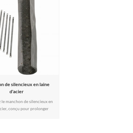
 de silencieux en laine
d'acier
 le manchon de silencieux en
acier, conçu pour prolonger
blement la durée de vie de la
 Fabriqué en double couche de
ique tissée en acier inoxydable