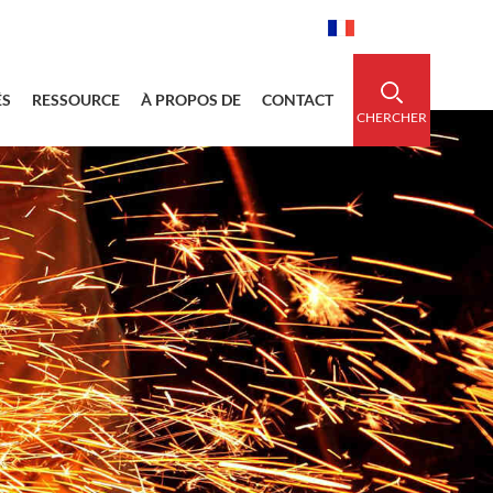
idedsleeve.com
0086-15856303740
Français
ÉS
RESSOURCE
À PROPOS DE
CONTACT
CHERCHER