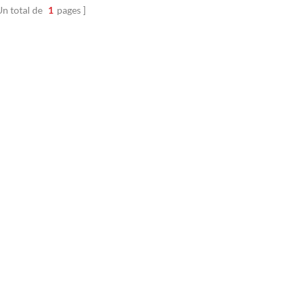
laine d'acier inoxydable haute
Un total de
1
pages
ure, il résiste aux chaleurs
squ'à 1300 °C et à l'oxydation,
ant ainsi la garniture de3