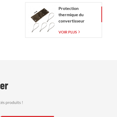
Protection
thermique du
convertisseur
catalytique pour
VOIR PLUS
Corvette C7 (2014-
2019)
er
és produits !