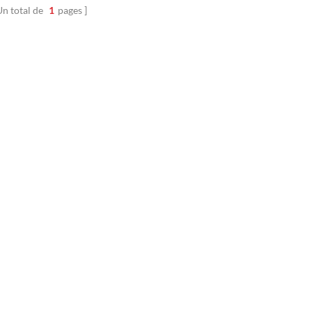
e à vos besoins de chauffage.
Un total de
1
pages
 un souci d'innovation et de
é, ce tuyau unique combine la
nce du papier kraft avec 3