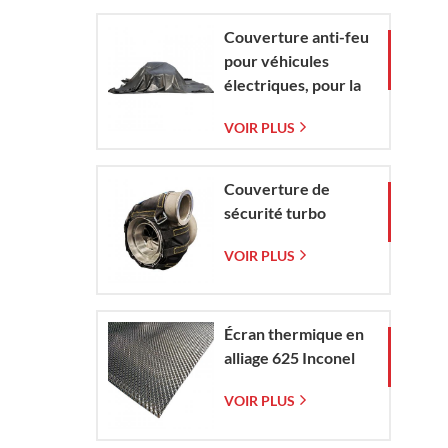
tissée
Couverture anti-feu
pour véhicules
électriques, pour la
protection contre
VOIR PLUS
les incendies de
véhicules
électriques et de
Couverture de
voitures en situation
sécurité turbo
d'urgence
VOIR PLUS
Écran thermique en
alliage 625 Inconel
VOIR PLUS