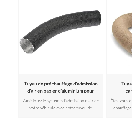
Tuyau de préchauffage d'admission
Tuya
d'air en papier d'aluminium pour
ca
voitures, camions et SUV
Améliorez le système d'admission d'air de
Êtes-vous à
votre véhicule avec notre tuyau de
chauffage 
préchauffage d'admission d'air en papier
pour vot
d'aluminium et profitez des avantages
Cherchez p
d'une performance, d'une durabilité et
préchauffag