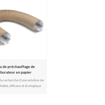
u de préchauffage de
rburateur en papier
 la recherche d’une solution de
fiable, efficace et écologique
re système de carburateur ?
as plus loin. Notre tuyau de
e de carburateur en papier est