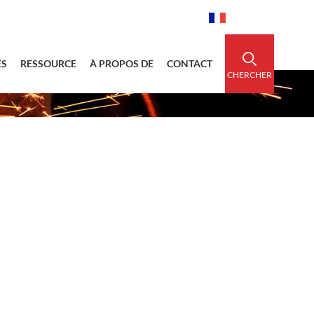
idedsleeve.com
0086-15856303740
Français
ÉS
RESSOURCE
À PROPOS DE
CONTACT
CHERCHER