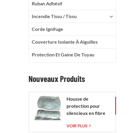
Ruban Adhésif
Incendie Tissu / Tissu
Corde Ignifuge
Couverture Isolante À Aiguilles
Protection Et Gaine De Tuyau
Nouveaux Produits
Housse de
protection pour
silencieux en fibre
de verre avec sac en
VOIR PLUS
maille de verre