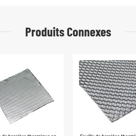
Produits Connexes
e de barrière thermique en
Feuille de barrière therm