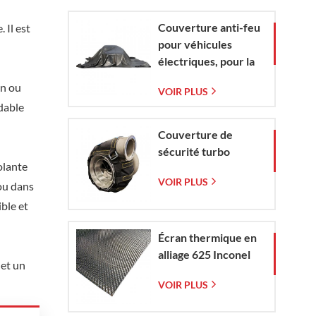
tissée
Couverture anti-feu
 Il est
pour véhicules
électriques, pour la
protection contre
on ou
VOIR PLUS
les incendies de
ydable
véhicules
électriques et de
Couverture de
voitures en situation
sécurité turbo
d'urgence
olante
VOIR PLUS
ou dans
ible et
Écran thermique en
alliage 625 Inconel
 et un
VOIR PLUS