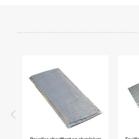
Bouclier chauffant en aluminium
Feuill