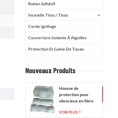
Ruban Adhésif
Incendie Tissu / Tissu
Corde Ignifuge
Couverture Isolante À Aiguilles
Protection Et Gaine De Tuyau
Nouveaux Produits
Housse de
protection pour
silencieux en fibre
de verre avec sac en
.
VOIR PLUS
maille de verre