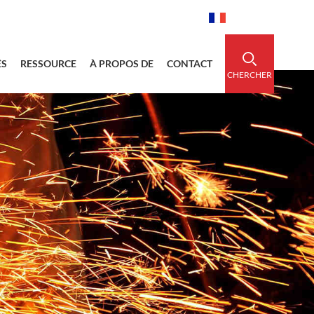
idedsleeve.com
0086-15856303740
Français
ÉS
RESSOURCE
À PROPOS DE
CONTACT
CHERCHER