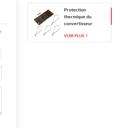
Protection
thermique du
convertisseur
catalytique pour
e
VOIR PLUS
Corvette C7 (2014-
2019)