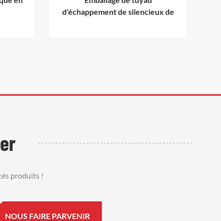
d'échappement de silencieux de
bo
silencieux en fibre de céramique
er
és produits !